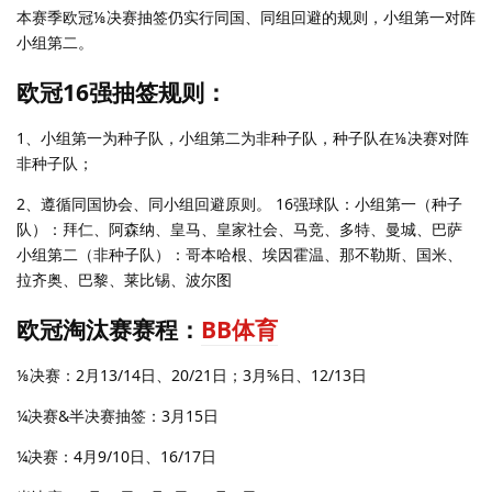
本赛季欧冠⅛决赛抽签仍实行同国、同组回避的规则，小组第一对阵
小组第二。
欧冠16强抽签规则：
1、小组第一为种子队，小组第二为非种子队，种子队在⅛决赛对阵
非种子队；
2、遵循同国协会、同小组回避原则。 16强球队：小组第一（种子
队）：拜仁、阿森纳、皇马、皇家社会、马竞、多特、曼城、巴萨
小组第二（非种子队）：哥本哈根、埃因霍温、那不勒斯、国米、
拉齐奥、巴黎、莱比锡、波尔图
欧冠淘汰赛赛程：
BB体育
⅛决赛：2月13/14日、20/21日；3月⅚日、12/13日
¼决赛&半决赛抽签：3月15日
¼决赛：4月9/10日、16/17日