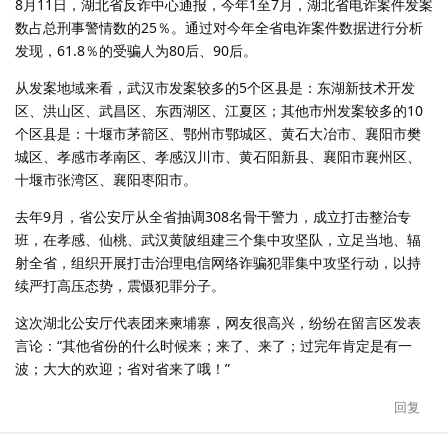
8月11日，湖北省反诈中心通报，今年1至7月，湖北省电诈案件发案
数占总刑事警情数的25％。通过对今年全省电诈案件数据进行分析
发现，61.8％的受骗人为80后、90后。
从发案地域来看，武汉市发案较多的5个区县是：东湖新技术开发
区、洪山区、武昌区、东西湖区、江夏区；其他市州发案较多的10
个区县是：十堰市茅箭区、鄂州市鄂城区、黄石大冶市、襄阳市樊
城区、孝感市孝南区、孝感汉川市、黄石阳新县、襄阳市襄州区、
十堰市张湾区、襄阳枣阳市。
去年9月，省公安厅从全省抽调308名骨干警力，成立打击整治专
班，在孝感、仙桃、武汉黄陂组建三个集中攻坚队，立足当地、辐
射全省，组织开展打击治理电信网络诈骗犯罪集中攻坚行动，以持
续严打高压态势，震慑犯罪分子。
这次湖北公安厅代表团来柬埔寨，网友很高兴，纷纷在留言区发表
言论：“其他省份的什么时候来；来了、来了；过完年肯定是有一
波；大大的欢迎；省对省来了哦！”
回复