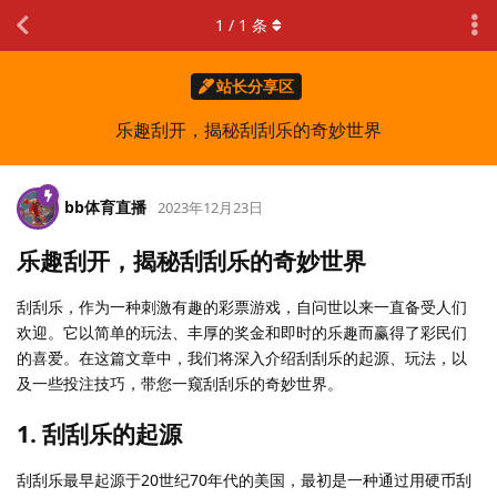
1
/
1
条
站长分享区
乐趣刮开，揭秘刮刮乐的奇妙世界
bb体育直播
2023年12月23日
乐趣刮开，揭秘刮刮乐的奇妙世界
刮刮乐，作为一种刺激有趣的彩票游戏，自问世以来一直备受人们
欢迎。它以简单的玩法、丰厚的奖金和即时的乐趣而赢得了彩民们
的喜爱。在这篇文章中，我们将深入介绍刮刮乐的起源、玩法，以
及一些投注技巧，带您一窥刮刮乐的奇妙世界。
1.
刮刮乐的起源
刮刮乐最早起源于20世纪70年代的美国，最初是一种通过用硬币刮