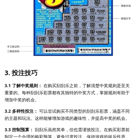
3.
投注技巧
3.1 了解中奖规则：
在购买刮刮乐之前，了解清楚中奖规则是至关
重要的。每种刮刮乐彩票都有其独特的中奖方式，掌握规则有助于
增加中奖的机会。
3.2 多样性投注：
可以尝试购买不同类型的刮刮乐彩票，涵盖不同
的主题和玩法。这样能够增加游戏的趣味性，并提高中奖的机会。
3.3 控制预算：
刮刮乐虽然简单，但也需谨慎投注。在购买彩票前
制定一个合理的购彩预算，避免过度投注，保持游戏的娱乐性质。