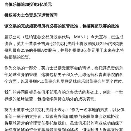
向俱乐部追加投资3亿美元
授权英力士负责足球运营管理
该交易的完成须获得所有必要的监管批准，包括英超联赛的批准
曼联公司（纽约证券交易所股票代码：MANU）今天宣布，已达成
协议，英力士董事长吉姆-拉特克利夫爵士将收购曼联25%的B类股
份和最多25%的曼联A类股份，并额外提供3亿美元用于未来在老特
拉福德的投资。
作为交易的一部分，英力士已接受董事会的请求，委托其负责俱乐
部足球业务的管理。这将包括男子和女子足球运营和青训学院的各
个方面，以及曼联PLC董事会和曼联足球俱乐部董事会的两个席位。
我们的共同目标是在俱乐部现有的众多优势的基础上，创造一个世
界级的足球运营，包括继续保持在场外的成功表现。
英力士董事长拉特克利夫爵士表示：“作为一名本地的男孩，以及俱
乐部一辈子的支持者，我很高兴我们能够与曼联董事会达成协议，
将足球运营的管理责任委托给我们。虽然俱乐部的商业成功确保了
始终有足够的资金来赢得最高级别的奖杯，但这种潜力近年来没有