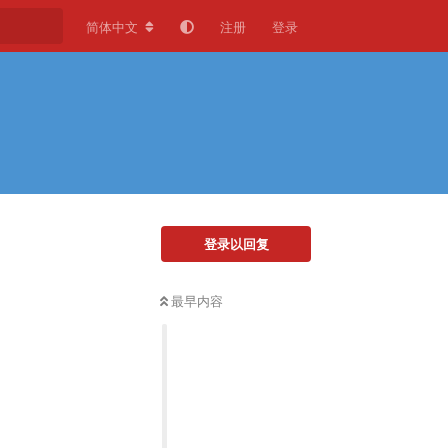
简体中文
注册
登录
登录以回复
最早内容