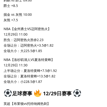
鹈鹕 vs 爵士 09:00
爵士 +8.5
掘金 vs 灰熊 10:00
灰熊 +7.5
NBA【金州勇士VS迈阿密热火】
12月29日 11:00
胜负：迈阿密热火胜@2.23
全场让分：迈阿密热火+3.5@1.82
全场大小：大225.5@1.85
NBA【洛杉矶湖人VS夏洛特黄蜂】
12月29日 11:30
上半场让分：夏洛特黄蜂+7.5@1.92
全场让分：夏洛特黄蜂+13.5@1.82
全场大小：小228.5@1.87
足球赛事
12/29日赛事
英超【布莱顿vs托特纳姆热刺】