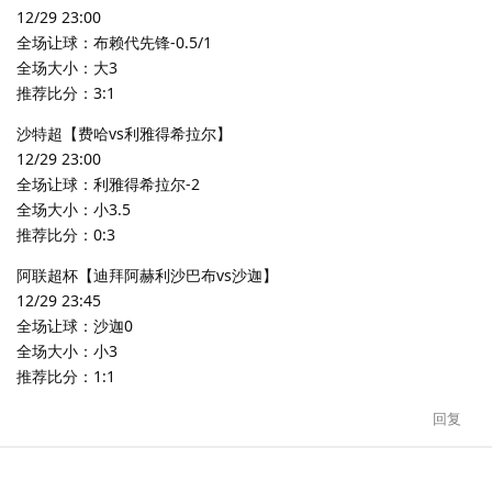
12/29 23:00
全场让球：布赖代先锋-0.5/1
全场大小：大3
推荐比分：3:1
沙特超【费哈vs利雅得希拉尔】
12/29 23:00
全场让球：利雅得希拉尔-2
全场大小：小3.5
推荐比分：0:3
阿联超杯【迪拜阿赫利沙巴布vs沙迦】
12/29 23:45
全场让球：沙迦0
全场大小：小3
推荐比分：1:1
回复