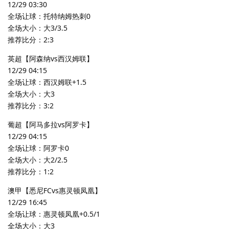
12/29 03:30
全场让球：托特纳姆热刺0
全场大小：大3/3.5
推荐比分：2:3
英超【阿森纳vs西汉姆联】
12/29 04:15
全场让球：西汉姆联+1.5
全场大小：大3
推荐比分：3:2
葡超【阿马多拉vs阿罗卡】
12/29 04:15
全场让球：阿罗卡0
全场大小：大2/2.5
推荐比分：1:2
澳甲【悉尼FCvs惠灵顿凤凰】
12/29 16:45
全场让球：惠灵顿凤凰+0.5/1
全场大小：大3