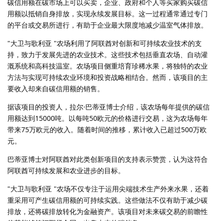
碳信用额在碳市场上可以买卖，企业、政府和个人等买家购买碳信
用额以抵销自身排放，实现永续发展目标。这一过程通常通过专门
的平台或交易所进行，有助于企业最大限度地减少温室气体排放。
"大卫与歌利亚 "农场利用了阿联酋对创新和可持续农业技术的支
持，致力于发展先进的农业技术。这些技术包括垂直农场、自动灌
溉系统和高科技温室。农场项目侧重培育珍稀水果，将独特的农业
方法与实现可持续农业环境和投资战略相结合。然而，该项目的主
要收入却来自碳信用额的销售。
据该项目的投资人，拉尔·巴蒂亚博士介绍，该农场每年提供的碳信
用额达到15000吨。以每吨50欧元的价格进行交易，这为农场每年
带来75万欧元的收入。随着时间的推移，累计收入已超过500万欧
元。
巴蒂亚博士对阿联酋对此类创新项目的支持表示赞赏，认为这符合
阿联酋可持续发展和农业进步的目标。
"大卫与歌利亚 "农场不仅专注于运用尖端技术生产外来水果，还着
重采用可产生碳信用额的可持续实践。这些做法不仅有助于减少碳
排放，还将碳排放转化为金融资产。该项目对未来碳交易的前瞻性