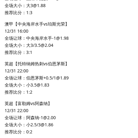
全场大小：大3@1.88
推荐比分：1:3
澳甲【中央海岸水手vs珀斯光荣】
12/31 16:00
全场让球：中央海岸水手-1@1.98
全场大小：大3/3.5@2.04
推荐比分：3:1
英超【托特纳姆热刺vs伯恩茅斯】
12/31 22:00
全场让球：伯恩茅斯+0.5/1@1.89
全场大小：小3.5@1.83
推荐比分：1:2
英超【富勒姆vs阿森纳】
12/31 22:00
全场让球：阿森纳-1@2.00
全场大小：小2.5/3@1.86
推荐比分：0:2