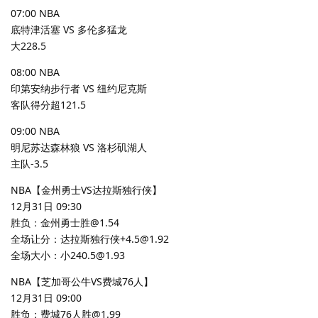
07:00 NBA
底特津活塞 VS 多伦多猛龙
大228.5
08:00 NBA
印第安纳步行者 VS 纽约尼克斯
客队得分超121.5
09:00 NBA
明尼苏达森林狼 VS 洛杉矶湖人
主队-3.5
NBA【金州勇士VS达拉斯独行侠】
12月31日 09:30
胜负：金州勇士胜@1.54
全场让分：达拉斯独行侠+4.5@1.92
全场大小：小240.5@1.93
NBA【芝加哥公牛VS费城76人】
12月31日 09:00
胜负：费城76人胜@1.99