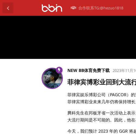
合作联系TG:@hezuo1818
NEW BB体育免费下载
2023年11月
菲律宾博彩业回到大流
菲律宾娱乐博彩公司（PAGCOR）的董
菲律宾博彩业未来几年仍将保持增长
腾科先生在邦板牙省一次活动上表示
大流行期间是不可能的。因此，他在
今天，我们预计 2023 年的 GGR 将