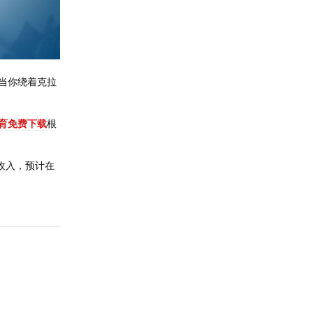
当你绕着克拉
体育免费下载
根
收入，预计在
回复