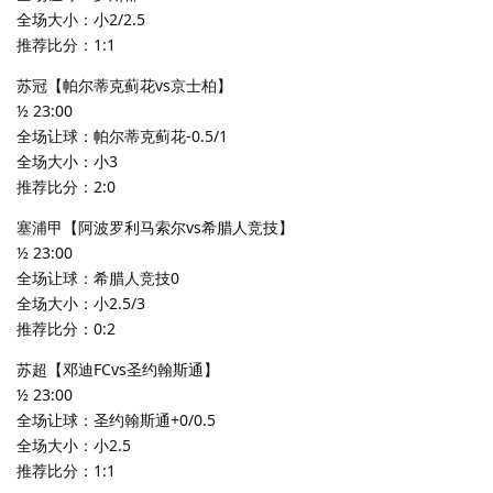
全场大小：小2/2.5
推荐比分：1:1
苏冠【帕尔蒂克蓟花vs京士柏】
½ 23:00
全场让球：帕尔蒂克蓟花-0.5/1
全场大小：小3
推荐比分：2:0
塞浦甲【阿波罗利马索尔vs希腊人竞技】
½ 23:00
全场让球：希腊人竞技0
全场大小：小2.5/3
推荐比分：0:2
苏超【邓迪FCvs圣约翰斯通】
½ 23:00
全场让球：圣约翰斯通+0/0.5
全场大小：小2.5
推荐比分：1:1