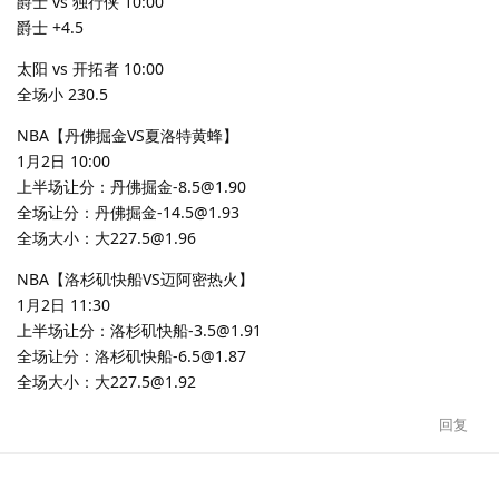
爵士 vs 独行侠 10:00
爵士 +4.5
太阳 vs 开拓者 10:00
全场小 230.5
NBA【丹佛掘金VS夏洛特黄蜂】
1月2日 10:00
上半场让分：丹佛掘金-8.5@1.90
全场让分：丹佛掘金-14.5@1.93
全场大小：大227.5@1.96
NBA【洛杉矶快船VS迈阿密热火】
1月2日 11:30
上半场让分：洛杉矶快船-3.5@1.91
全场让分：洛杉矶快船-6.5@1.87
全场大小：大227.5@1.92
回复