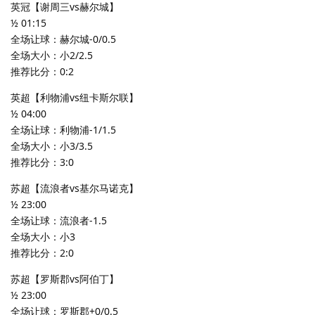
英冠【谢周三vs赫尔城】
½ 01:15
全场让球：赫尔城-0/0.5
全场大小：小2/2.5
推荐比分：0:2
英超【利物浦vs纽卡斯尔联】
½ 04:00
全场让球：利物浦-1/1.5
全场大小：小3/3.5
推荐比分：3:0
苏超【流浪者vs基尔马诺克】
½ 23:00
全场让球：流浪者-1.5
全场大小：小3
推荐比分：2:0
苏超【罗斯郡vs阿伯丁】
½ 23:00
全场让球：罗斯郡+0/0.5