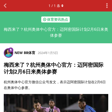
1
/
1
条
体育资讯热点
梅西来了？杭州奥体中心官方：迈阿密国际计划2月6日来奥
体参赛
NEW BB体育
2024年1月5日
梅西来了？杭州奥体中心官方：迈阿密国际
计划2月6日来奥体参赛
杭州奥体中心官方微信公众号发文，表示迈阿密国际计划在2月6日
在奥体中心参赛。