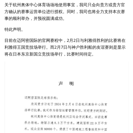
关于杭州奥体中心体育场场地使用事宜，我司只会向贵方或贵方官
方确认的赛事运营单位进行授权。同时，我司也将全力支持本次赛
事的顺利举办，并预祝圆满成功。
特此声明。
目前在迈阿密国际的官网赛程中，2月2日与利雅得胜利的比赛将在
利雅得王国竞技场举行。而2月7日与神户胜利船的友谊赛则是显示
将在日本东京新国立竞技场举行，比赛时间待定。