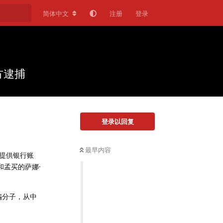
简体中文
注册
登录
方逮捕
登录以回复
最早内容
提供银行账
）和孟买的萨娜·
诈骗分子，从中