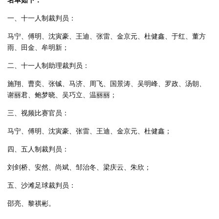
一、十一人制裁判员：
马宁、傅明、沈寅豪、王迪、张雷、金京元、杜健鑫、于红、董方
雨、田金、牟明新；
二、十一人制助理裁判员：
施翔、曹奕、张铖、马济、周飞、国景涛、吴明峰、罗政、汤朝、
谢丽君、鲍梦晓、吴巧立、温丽丽；
三、视频比赛官员：
马宁、傅明、沈寅豪、张雷、王迪、金京元、杜健鑫；
四、五人制裁判员：
刘剑桥、安然、尚斌、邹治冬、梁庆云、朱欣；
五、沙滩足球裁判员：
邵亮、黎祺彬。