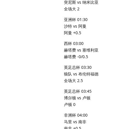
突尼斯 vs 纳米比亚
全场大 2
亚洲杯 01:30
沙特 vs 阿曼
阿曼 +0.5
西杯 03:00
赫塔费 vs 塞维利亚
赫塔费 -0/0.5
英足总杯 03:30
狼队 vs 布伦特福德
全场大 2.5
英足总杯 03:45
博尔顿 vs 卢顿
卢顿 0
非洲杯 04:00
马里 vs 南非
南非 +0.5