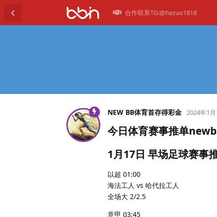
合作联系TG:@hezuo1818
NEW BB体育首存得彩金
2024年1月
今日体育赛事推单newb
1月17日 早场足球赛事
以超 01:00
海法工人 vs 哈代拉工人
全场大 2/2.5
意甲 03:45