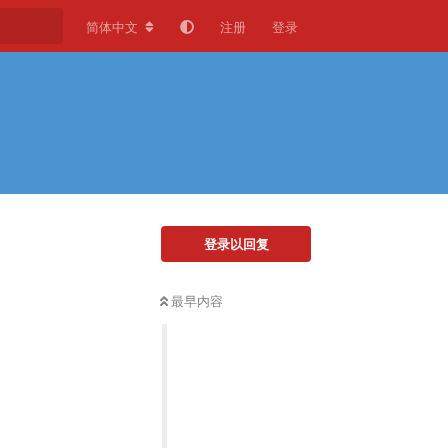
简体中文
注册
登录
登录以回复
最早内容