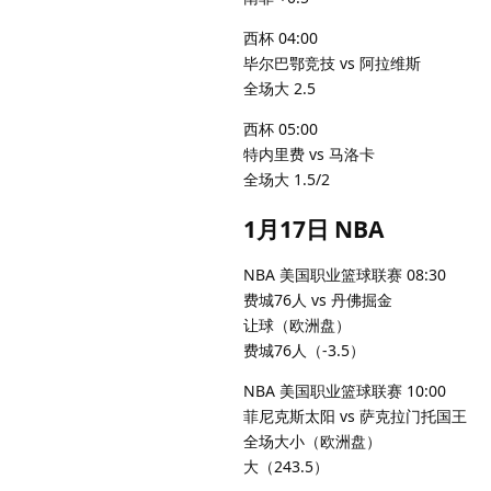
西杯 04:00
毕尔巴鄂竞技 vs 阿拉维斯
全场大 2.5
西杯 05:00
特内里费 vs 马洛卡
全场大 1.5/2
1月17日 NBA
NBA 美国职业篮球联赛 08:30
费城76人 vs 丹佛掘金
让球（欧洲盘）
费城76人（-3.5）
NBA 美国职业篮球联赛 10:00
菲尼克斯太阳 vs 萨克拉门托国王
全场大小（欧洲盘）
大（243.5）