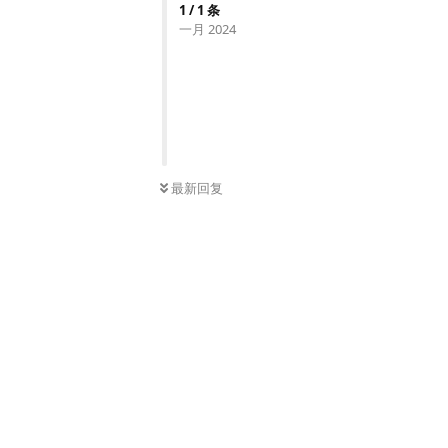
1
/
1
条
一月 2024
最新回复