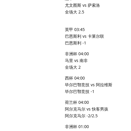
尤文图斯 vs 萨索洛
全场大 2.5
英甲 03:45
巴恩斯利 vs 卡莱尔联
巴恩斯利 -1
非洲杯 04:00
马里 vs 南非
全场大 2
西杯 04:00
毕尔巴鄂竞技 vs 阿拉维斯
毕尔巴鄂竞技 -1
荷兰杯 04:00
阿尔克马尔 vs 快客男孩
阿尔克马尔 -2/2.5
非洲杯 01:00