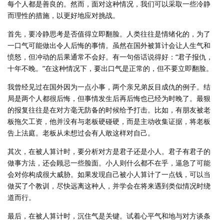
每个人都是善良的。然而，面对这种情况，我们可以采取一些冷静
而理性的措施，以更好地应对挑战。
首先，要冷静思考是否值得立即翻脸。人类往往是情绪化的，为了
一口气可能做出令人后悔的事情。虽然在国外被算计会让人生气和
愤怒，但冲动的后果通常不会好。有一句俗话说得好：“君子报仇，
十年不晚。”在这种情况下，要出口气是正常的，但不要立即翻脸。
我曾经见过在国外因为一点小事，两个亲兄弟反目成仇的例子。结
局是两个人都很后悔，但事情发生后再后悔也已经为时晚了。最狠
的报复往往是在对方毫无防备的时候给予打击。比如，有朋友被老
板拖欠工资，他并没有与老板硬碰硬，而是主动收集证据，将老板
告上法庭。老板从未想过会有人敢这样对自己。
其次，在被人算计时，要分析对方是君子还是小人。君子有君子的
做事方法，还会顾忌一些脸面。小人则什么都不在乎，逼急了可能
会对你构成很大威胁。如果发现自己被小人算计了一点钱，可以当
做买了个教训，尽快远离这种人，并学会在将来遇到类似情况时绕
道而行。
最后，在被人算计时，沉住气是关键。试着心平气和地与对方谈条