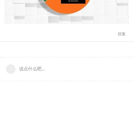
回复
说点什么吧...