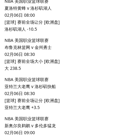
NBA 美国职业篮球联赛
夏洛特黄蜂 v 洛杉矶湖人
02月06日 08:00
[篮球] 赛前全场让分 [欧洲盘]
洛杉矶湖人 -10.5
NBA 美国职业篮球联赛
布鲁克林篮网 v 金州勇士
02月06日 08:30
[篮球] 赛前全场大小 [欧洲盘]
大 238.5
NBA 美国职业篮球联赛
亚特兰大老鹰 v 洛杉矶快船
02月06日 08:30
[篮球] 赛前全场让分 [欧洲盘]
亚特兰大老鹰 +3.5
NBA 美国职业篮球联赛
新奥尔良鹈鹕 v 多伦多猛龙
02月06日 09:00