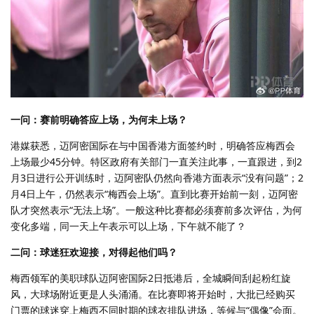
一问：赛前明确答应上场，为何未上场？
港媒获悉，迈阿密国际在与中国香港方面签约时，明确答应梅西会
上场最少45分钟。特区政府有关部门一直关注此事，一直跟进，到2
月3日进行公开训练时，迈阿密队仍然向香港方面表示“没有问题”；2
月4日上午，仍然表示“梅西会上场”。直到比赛开始前一刻，迈阿密
队才突然表示“无法上场”。一般这种比赛都必须赛前多次评估，为何
变化多端，同一天上午表示可以上场，下午就不能了？
二问：球迷狂欢迎接，对得起他们吗？
梅西领军的美职球队迈阿密国际2日抵港后，全城瞬间刮起粉红旋
风，大球场附近更是人头涌涌。在比赛即将开始时，大批已经购买
门票的球迷穿上梅西不同时期的球衣排队进场，等候与“偶像”会面。