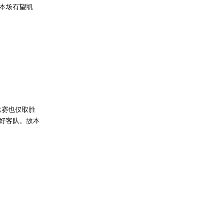
本场有望凯
比赛也仅取胜
好客队。故本