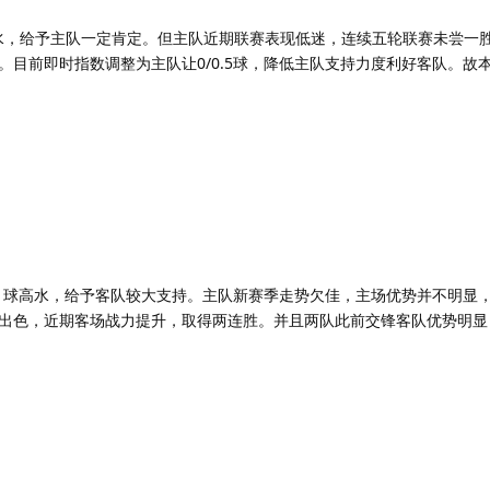
高水，给予主队一定肯定。但主队近期联赛表现低迷，连续五轮联赛未尝一
目前即时指数调整为主队让0/0.5球，降低主队支持力度利好客队。故
5/1球高水，给予客队较大支持。主队新赛季走势欠佳，主场优势并不明显
出色，近期客场战力提升，取得两连胜。并且两队此前交锋客队优势明显