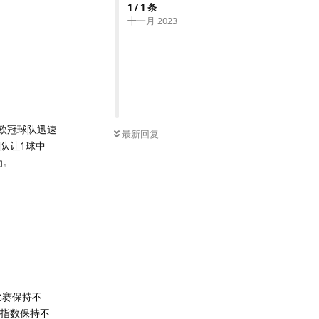
1
/
1
条
十一月 2023
欧冠球队迅速
最新回复
队让1球中
为。
比赛保持不
时指数保持不