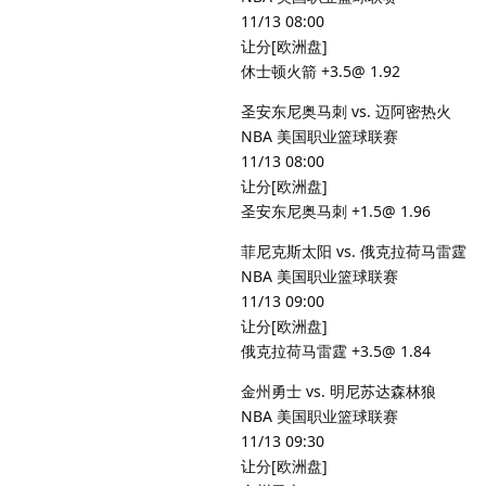
11/13 08:00
让分[欧洲盘]
休士顿火箭 +3.5@ 1.92
圣安东尼奥马刺 vs. 迈阿密热火
NBA 美国职业篮球联赛
11/13 08:00
让分[欧洲盘]
圣安东尼奥马刺 +1.5@ 1.96
菲尼克斯太阳 vs. 俄克拉荷马雷霆
NBA 美国职业篮球联赛
11/13 09:00
让分[欧洲盘]
俄克拉荷马雷霆 +3.5@ 1.84
金州勇士 vs. 明尼苏达森林狼
NBA 美国职业篮球联赛
11/13 09:30
让分[欧洲盘]