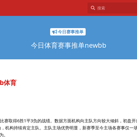
今日赛事推单
今日体育赛事推单newbb
bb体育
场比赛取得6胜1平3负的战绩。数据方面机构向主队方向较大倾斜，初盘开
有变动，机构持续肯定主队。主队主场优势明显，新赛季至今主场各赛事仅一
为。