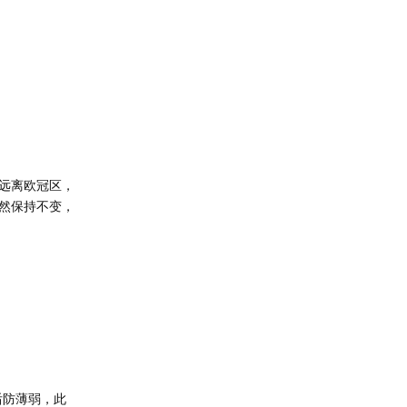
远离欧冠区，
然保持不变，
后防薄弱，此