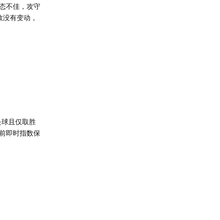
态不佳，攻守
数没有变动，
丢球且仅取胜
前即时指数保