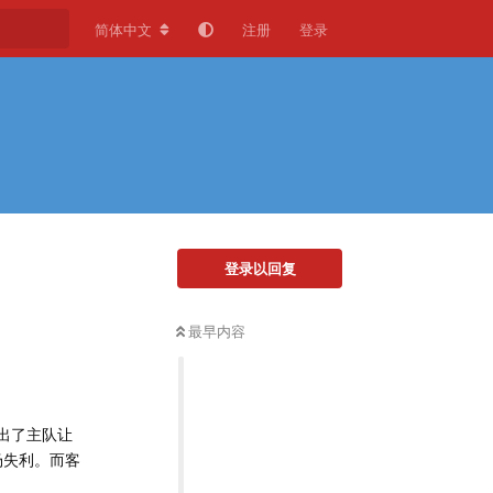
简体中文
注册
登录
登录以回复
最早内容
出了主队让
场失利。而客