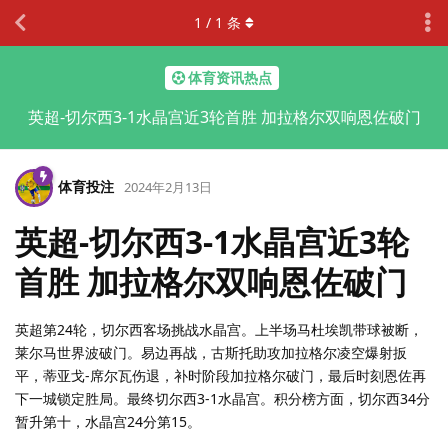
1
/
1
条
体育资讯热点
英超-切尔西3-1水晶宫近3轮首胜 加拉格尔双响恩佐破门
体育投注
2024年2月13日
英超-切尔西3-1水晶宫近3轮
首胜 加拉格尔双响恩佐破门
英超第24轮，切尔西客场挑战水晶宫。上半场马杜埃凯带球被断，
莱尔马世界波破门。易边再战，古斯托助攻加拉格尔凌空爆射扳
平，蒂亚戈-席尔瓦伤退，补时阶段加拉格尔破门，最后时刻恩佐再
下一城锁定胜局。最终切尔西3-1水晶宫。积分榜方面，切尔西34分
暂升第十，水晶宫24分第15。