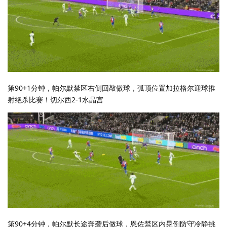
第90+1分钟，帕尔默禁区右侧回敲做球，弧顶位置加拉格尔迎球推
射绝杀比赛！切尔西2-1水晶宫
第90+4分钟，帕尔默长途奔袭后做球，恩佐禁区内晃倒防守冷静挑