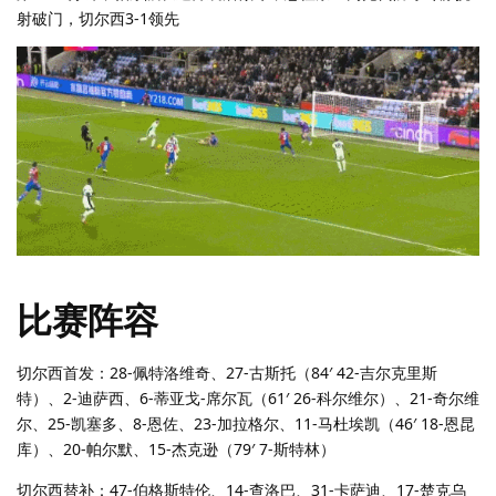
射破门，切尔西3-1领先
比赛阵容
切尔西首发：28-佩特洛维奇、27-古斯托（84′ 42-吉尔克里斯
特）、2-迪萨西、6-蒂亚戈-席尔瓦（61′ 26-科尔维尔）、21-奇尔维
尔、25-凯塞多、8-恩佐、23-加拉格尔、11-马杜埃凯（46′ 18-恩昆
库）、20-帕尔默、15-杰克逊（79′ 7-斯特林）
切尔西替补：47-伯格斯特伦、14-查洛巴、31-卡萨迪、17-楚克乌