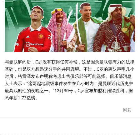
与曼联解约后，C罗没有获得任何补偿，这是因为曼联强有力的法律
基础，也是双方想迅速分手的共同愿望。不过，C罗的离队声明几小
时后，格雷泽发布声明称考虑出售俱乐部等可能选择。俱乐部消息
人士表示：“这两起地震级事件发生在几小时内，是曼联近代历史中
最具戏剧性的夜晚之一。”12月30号，C罗宣布加盟利雅得胜利，据
悉年薪1.73亿镑。
回复