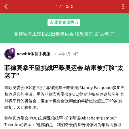
1
/
1
条
体育资讯热点
菲律宾拳王望挑战巴黎奥运会 结果被打脸”太老了”
newbb体育手机版
2024年2月19日
菲律宾拳王望挑战巴黎奥运会 结果被打脸”太
老了”
国际奥委会(IOC)拒绝了菲律宾拳王帕奎奥(Manny Pacquiao)参加巴
黎奥运会的申请。尽管菲律宾奥委会(POC)曾允许帕奎奥参加今年七
月将举行的奥运会，但国际奥委会强调他的年龄已经超过了40岁的
限制，因此被拒绝。
菲律宾奥委会(POC)主席亚伯拉罕·托伦蒂诺(Abraham“Bambol”
Tolentino)表示：“遗憾的是，我们敬爱的拳击偶像因为年龄而被取