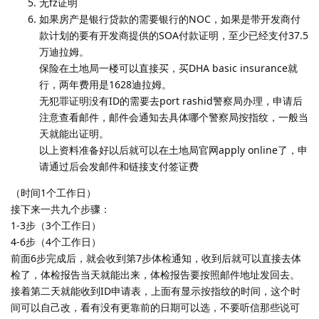
无fz证明
如果房产是银行贷款的需要银行的NOC，如果是带开发商付
款计划的要有开发商提供的SOA付款证明，至少已经支付37.5
万迪拉姆。
保险在土地局一楼可以直接买，买DHA basic insurance就
行，两年费用是1628迪拉姆。
无犯罪证明没有ID的需要去port rashid警察局办理，申请后
注意查看邮件，邮件会通知去具体哪个警察局按指纹，一般当
天就能出证明。
以上资料准备好以后就可以在土地局官网apply online了，申
请通过后会发邮件和链接支付签证费
（时间1个工作日）
接下来一共九个步骤：
1-3步（3个工作日）
4-6步（4个工作日）
前面6步完成后，就会收到第7步体检通知，收到后就可以直接去体
检了，体检报告当天就能出来，体检报告要按照邮件地址发回去。
接着第二天就能收到ID申请表，上面有显示按指纹的时间，这个时
间可以自己改，看有没有更靠前的日期可以选，不要听信那些说可