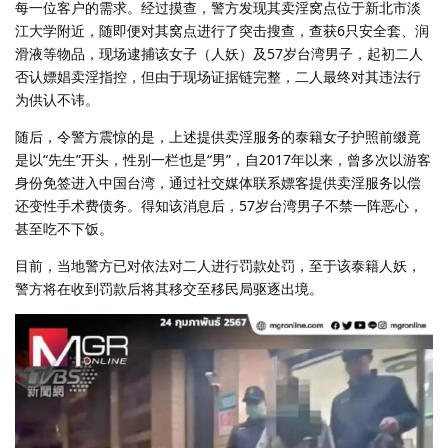
每一位客户的需求。经过摸查，警方发现其卖淫窝点位于新北市淡
江大学附近，随即便对其窝点进行了突击搜查，查获6只安全套、润
滑液等物品，现场逮捕该女子（人妖）及57岁台湾男子，起初二人
否认嫖娼卖淫指控，但由于现场证据链完整，二人最终对其违法行
为供认不讳。
随后，令警方震惊的是，上述提供卖淫服务的泰籍女子护照前缀竟
是以“先生”开头，性别一栏也是“男”，自2017年以来，曾多次以游客
身份免签进入中国台湾，通过社交媒体联系嫖客提供卖淫服务以偿
还变性手术费债务。得知该消息后，57岁台湾男子不禁一阵恶心，
甚至吃不下饭。
目前，当地警方已对依法对二人进行罚款处罚，至于该泰籍人妖，
警方将在收到罚款后将其移交至移民局驱逐出境。