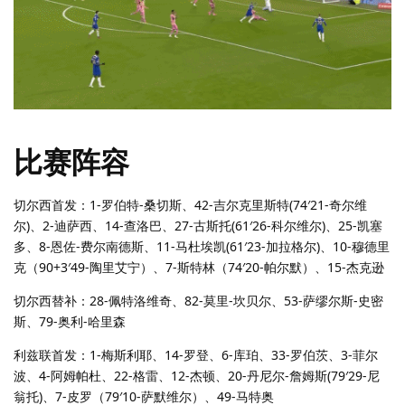
比赛阵容
切尔西首发：1-罗伯特-桑切斯、42-吉尔克里斯特(74′21-奇尔维
尔)、2-迪萨西、14-查洛巴、27-古斯托(61′26-科尔维尔)、25-凯塞
多、8-恩佐-费尔南德斯、11-马杜埃凯(61′23-加拉格尔)、10-穆德里
克（90+3′49-陶里艾宁）、7-斯特林（74′20-帕尔默）、15-杰克逊
切尔西替补：28-佩特洛维奇、82-莫里-坎贝尔、53-萨缪尔斯-史密
斯、79-奥利-哈里森
利兹联首发：1-梅斯利耶、14-罗登、6-库珀、33-罗伯茨、3-菲尔
波、4-阿姆帕杜、22-格雷、12-杰顿、20-丹尼尔-詹姆斯(79′29-尼
翁托)、7-皮罗（79′10-萨默维尔）、49-马特奥