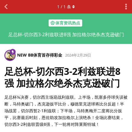
1
/
1
条
体育资讯热点
足总杯-切尔西3-2利兹联进8强 加拉格尔绝杀杰克逊破门
NEW BB体育首存得彩金
2024年2月29日
足总杯-切尔西3-2利兹联进8
强 加拉格尔绝杀杰克逊破门
足总杯⅛决赛，切尔西主场迎战利兹联。上半场，凯塞多停球失误被
断，马特奥破门，杰克逊扳平比分，穆德里克进球将比分反超！半
场战罢，切尔西暂2-1利兹联；下半场，马特奥梅开二度将比分扳
平，比赛最后时刻，恩佐助攻加拉格尔上演绝杀！全场比赛结束，
切尔西3-2利兹联晋级8强，下一轮将对阵莱斯特城！