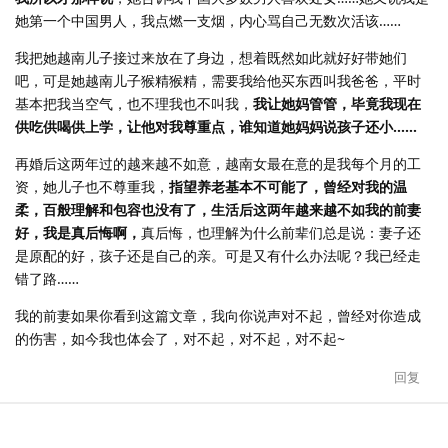
她第一个中国男人，我点燃一支烟，内心骂自己无数次活该……
我把她越南儿子接过来放在了身边，想着既然如此就好好带她们
吧，可是她越南儿子猴精猴精，需要我给他买东西叫我爸爸，平时
基本把我当空气，也不理我也不叫我，
我让她妈管管，毕竟我现在
供吃供喝供上学，让他对我尊重点，谁知道她妈妈说孩子还小……
再婚后这两年过的越来越不如意，越南女最在意的是我每个月的工
资，她儿子也不尊重我，
指望养老基本不可能了，曾经对我的温
柔，百般理解和包容也没有了，生活后这两年越来越不如我的前妻
好，我是真后悔啊，
真后悔，也理解为什么前辈们总是说：妻子还
是原配的好，孩子还是自己的亲。可是又有什么办法呢？我已经走
错了路……
我的前妻如果你看到这篇文章，我向你说声对不起，曾经对你造成
的伤害，如今我也体会了，对不起，对不起，对不起~
回复