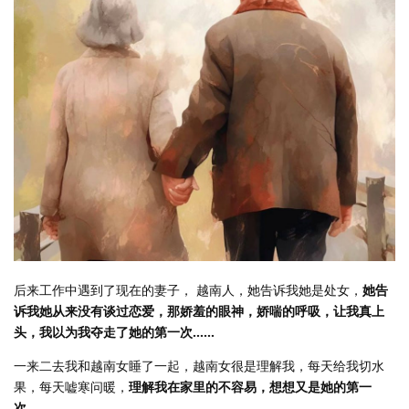
后来工作中遇到了现在的妻子， 越南人，她告诉我她是处女，
她告
诉我她从来没有谈过恋爱，那娇羞的眼神，娇喘的呼吸，让我真上
头，我以为我夺走了她的第一次……
一来二去我和越南女睡了一起，越南女很是理解我，每天给我切水
果，每天嘘寒问暖，
理解我在家里的不容易，想想又是她的第一
次……