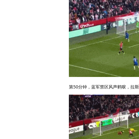
第50分钟，蓝军禁区风声鹤唳，拉斯