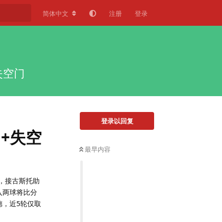
简体中文
注册
登录
失空门
登录以回复
门+失空
最早内容
后，接古斯托助
入两球将比分
德，近5轮仅取