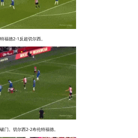
特福德2-1反超切尔西。
破门。切尔西2-2布伦特福德。