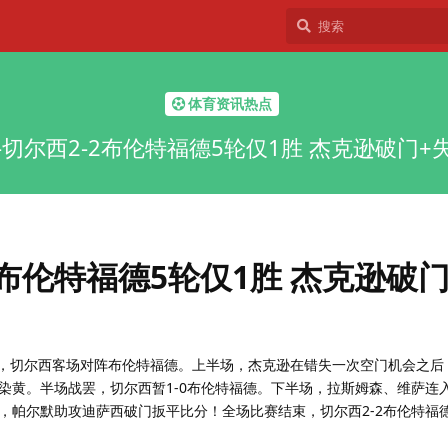
体育资讯热点
-切尔西2-2布伦特福德5轮仅1胜 杰克逊破门+
2布伦特福德5轮仅1胜 杰克逊破
27轮，切尔西客场对阵布伦特福德。上半场，杰克逊在错失一次空门机会之
染黄。半场战罢，切尔西暂1-0布伦特福德。下半场，拉斯姆森、维萨连
，帕尔默助攻迪萨西破门扳平比分！全场比赛结束，切尔西2-2布伦特福