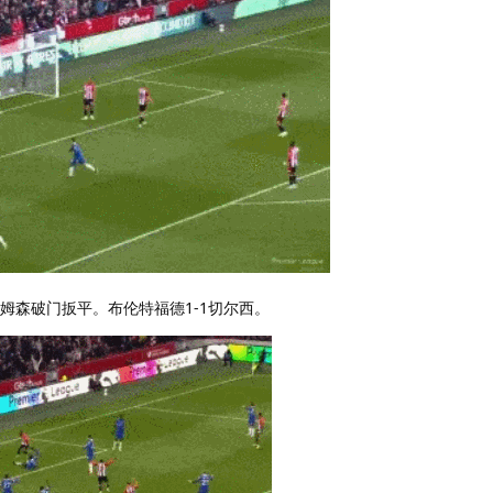
姆森破门扳平。布伦特福德1-1切尔西。