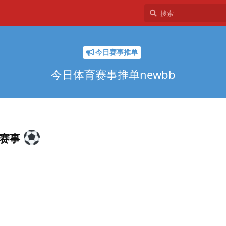
今日赛事推单
今日体育赛事推单newbb
日赛事