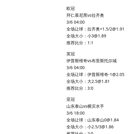
欧冠
拜仁慕尼黑vs拉齐奥
3/6 04:00
全场让球：拉齐奥+1.5/2@1.91
全场大小：小3@1.89
推荐比分：1:1
英冠
伊普斯维奇vs布里斯托尔城
3/6 04:00
全场让球：伊普斯维奇-1@2.05
全场大小：大2.5@1.81
推荐比分：3:0
亚冠
山东泰山vs横滨水手
3/6 18:00
全场让球：山东泰山0@1.84
全场大小：小2.5/3@1.86
推荐比分：2:0