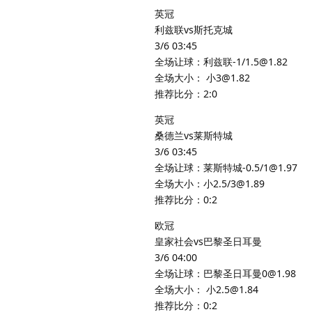
英冠
利兹联vs斯托克城
3/6 03:45
全场让球：利兹联-1/1.5@1.82
全场大小： 小3@1.82
推荐比分：2:0
英冠
桑德兰vs莱斯特城
3/6 03:45
全场让球：莱斯特城-0.5/1@1.97
全场大小：小2.5/3@1.89
推荐比分：0:2
欧冠
皇家社会vs巴黎圣日耳曼
3/6 04:00
全场让球：巴黎圣日耳曼0@1.98
全场大小： 小2.5@1.84
推荐比分：0:2