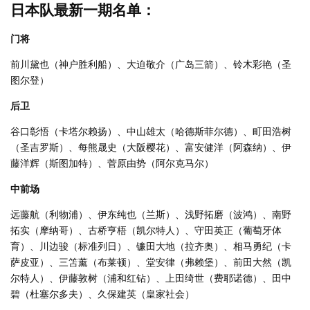
日本队最新一期名单：
门将
前川黛也（神户胜利船）、大迫敬介（广岛三箭）、铃木彩艳（圣
图尔登）
后卫
谷口彰悟（卡塔尔赖扬）、中山雄太（哈德斯菲尔德）、町田浩树
（圣吉罗斯）、每熊晟史（大阪樱花）、富安健洋（阿森纳）、伊
藤洋辉（斯图加特）、菅原由势（阿尔克马尔）
中前场
远藤航（利物浦）、伊东纯也（兰斯）、浅野拓磨（波鸿）、南野
拓实（摩纳哥）、古桥亨梧（凯尔特人）、守田英正（葡萄牙体
育）、川边骏（标准列日）、镰田大地（拉齐奥）、相马勇纪（卡
萨皮亚）、三笘薰（布莱顿）、堂安律（弗赖堡）、前田大然（凯
尔特人）、伊藤敦树（浦和红钻）、上田绮世（费耶诺德）、田中
碧（杜塞尔多夫）、久保建英（皇家社会）