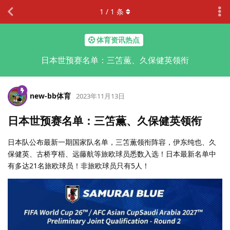
1
/
1
条
体育资讯热点
日本世预赛名单：三笘薫、久保健英领衔
new-bb体育
2023年11月13日
日本世预赛名单：三笘薫、久保健英领衔
日本队公布最新一期国家队名单，三笘薫领衔阵容，伊东纯也、久
保健英、古桥亨梧、远藤航等旅欧球员悉数入选！日本最新名单中
有多达21名旅欧球员！非旅欧球员只有5人！