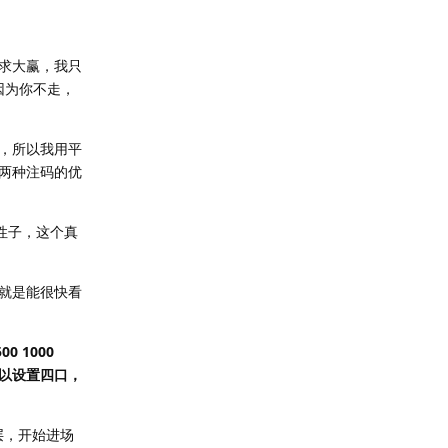
求大赢，我只
因为你不走，
，所以我用平
两种注码的优
性子，这个真
就是能很快看
0 1000
可以设置四口，
层，开始进场