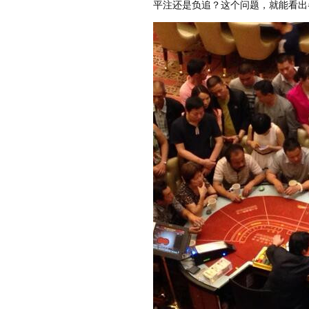
平注还是负追？这个问题，就能看出