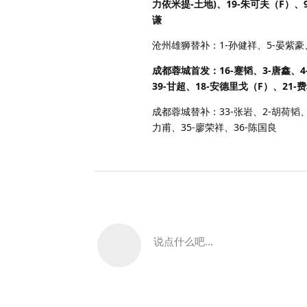
力依米提-土地)、19-朱可夫（F）、9
谦
沧州雄狮替补：1-孙健祥、5-晏紫豪、
成都蓉城首发：16-蹇韬、3-唐鑫、4
39-甘超、18-安德里戈（F）、21-
成都蓉城替补：33-张岩、2-胡荷韬、6
力甫、35-廖荣祥、36-陈国良
说点什么吧...