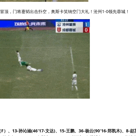
卫冒顶，门将蹇韬出击扑空，奥斯卡笑纳空门大礼！沧州1-0领先蓉城！
13-孙沁涵(46′17-文达)、15-王鹏、36-杨云(90′16-郑凯木)、8-赵英