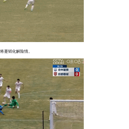
门将蹇韬化解险情。