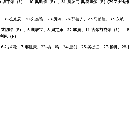
-埃韦尔（F）、10-奥斯卡（F）、31-所罗门-奥塔博尔（F）(79′7-郑达伦
18-么旭辰、20-刘鑫瑜、23-历鸿、26-郭芸齐、27-马辅渔、37-东航
-莱切特（F）、5-胡睿宝、8-周定洋、22-李扬、11-古尔芬克尔（F）、1
费利佩（F）
-冯卓毅、7-韦世豪、23-杨一鸣、24-唐创、25-买提江、27-杨帆、28-