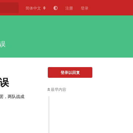
简体中文
注册
登录
误
登录以回复
失误
最早内容
战罢，两队战成