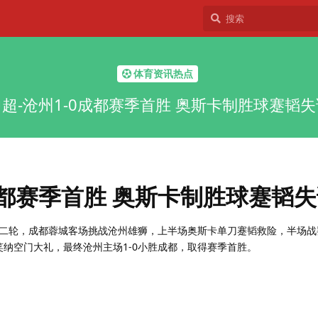
体育资讯热点
中超-沧州1-0成都赛季首胜 奥斯卡制胜球蹇韬失
成都赛季首胜 奥斯卡制胜球蹇韬
超第二轮，成都蓉城客场挑战沧州雄狮，上半场奥斯卡单刀蹇韬救险，半场
笑纳空门大礼，最终沧州主场1-0小胜成都，取得赛季首胜。