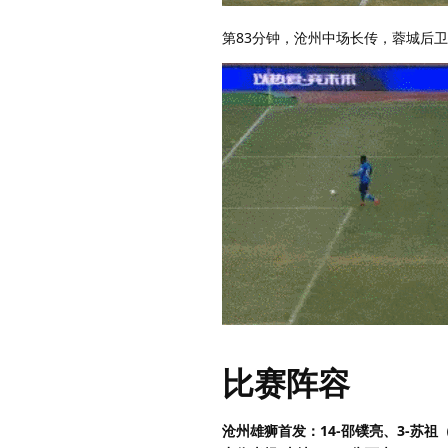
第83分钟，沧州中场长传，蓉城后
比赛阵容
沧州雄狮首发：14-邵镤亮、3-苏祖（F）、