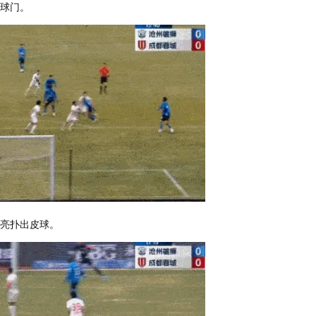
出球门。
镤亮扑出皮球。