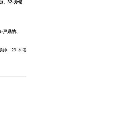
)、32-孙铭
5-严鼎皓、
杨帅、29-木塔
回复