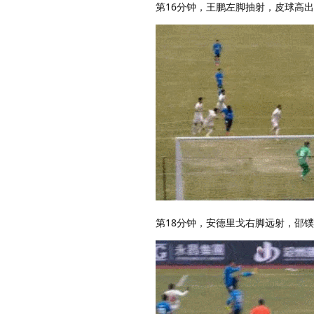
第16分钟，王鹏左脚抽射，皮球高
第18分钟，安德里戈右脚远射，邵