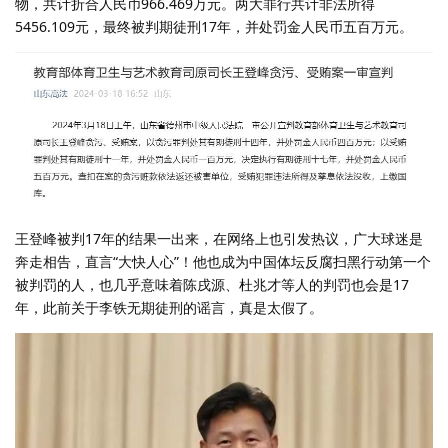
物，共计折合人民币966.469万元。两大罪行共计非法所得
5456.109元，最终被判期徒刑17年，并处罚金人民币五百万元。
王登峰被判17年的结果一出来，在网络上也引发热议，广大球迷是
奔走相告，直言“大快人心”！他也成为中国体坛反腐扫黑行动第一个
被判罚的人，也几乎意味着陈戌源、杜兆才等人的判罚也会是17
年，此前关于李铁无期徒刑的谣言，真是太假了。