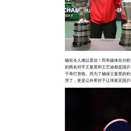
确实令人难以置信！而有媒体在分析
的两名对手王曼昱和王艺迪都是国乒
子单打资格。而为了确保王曼昱的积
哭了，更是让外界对于让球甚至国乒