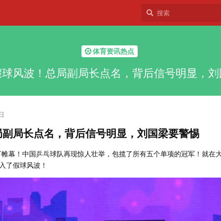
体育资讯热点
假球风波！总局副局长点名，背后信号明显，刘
9日
局副局长点名，背后信号明显，刘国梁要警惕
式落下帷幕！中国乒乓球队再现惊人壮举，包揽了所有五个单项的冠军！就在
入了假球风波！