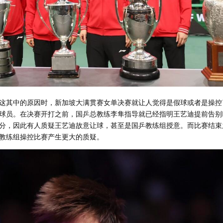
这其中的原因时，新加坡大满贯赛女单决赛就让人觉得是假球或者是操控
球员。在决赛开打之前，国乒总教练李隼指导就已经指明王艺迪提前告别
分，因此有人质疑王艺迪故意让球，甚至是国乒教练组授意。而比赛结束
教练组操控比赛产生更大的质疑。