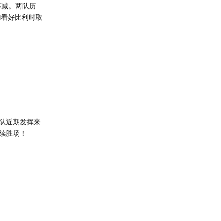
不减。两队历
加看好比利时取
队近期发挥来
续胜场！