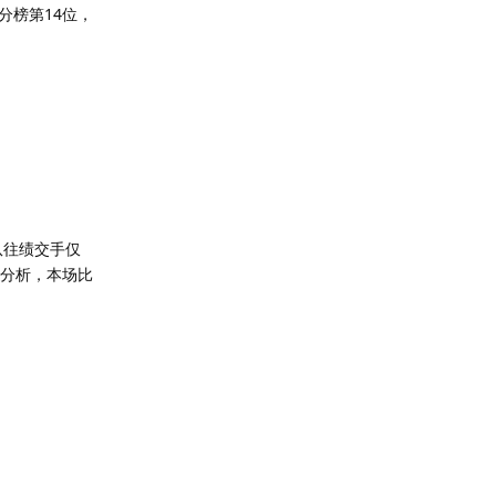
分榜第14位，
队往绩交手仅
合分析，本场比