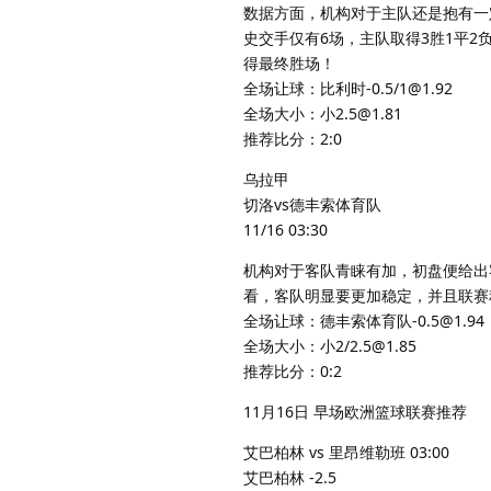
数据方面，机构对于主队还是抱有一
史交手仅有6场，主队取得3胜1平
得最终胜场！
全场让球：比利时-0.5/1@1.92
全场大小：小2.5@1.81
推荐比分：2:0
乌拉甲
切洛vs德丰索体育队
11/16 03:30
机构对于客队青睐有加，初盘便给出
看，客队明显要更加稳定，并且联赛
全场让球：德丰索体育队-0.5@1.94
全场大小：小2/2.5@1.85
推荐比分：0:2
11月16日 早场欧洲篮球联赛推荐
艾巴柏林 vs 里昂维勒班 03:00
艾巴柏林 -2.5