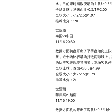
水，目前即时指数变动为主队让0.5
全场让球：马来西亚-0.5/1@2.00
全场大小：小2/2.5@1.97
推荐比分：1:0
世亚预
泰国vs中国
11/16 20:30
数据方面初盘开出了平手盘倾向主队
显，近十场比赛场均打进两球以上，
两队主客表现差异明显，本场客队恐
全场让球：泰国-0/0.5@1.99
全场大小：大2/2.5@1.79
推荐比分：2:1
世亚预
菲律宾vs越南
11/16 19:00
数据方面机构开出了客队让0.5/