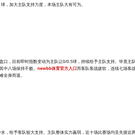
/1球，加大主队支持力度，本场主队大有可为。
盘口，目前即时指数变动为主队让0/0.5球，持续给予主队支持。毕竟主
其中八场保持不败。
newbb体育官方入口
而客队客战疲软，连续七场客
难全身而退。
1球中水，给予客队较大支持。主队整体实力羸弱，近十场比赛场均丢失接近