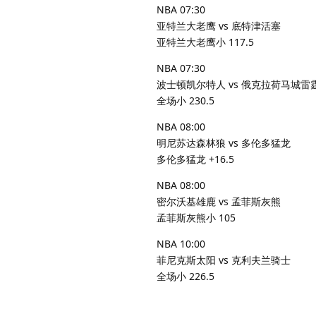
NBA 07:30
亚特兰大老鹰 vs 底特津活塞
亚特兰大老鹰小 117.5
NBA 07:30
波士顿凯尔特人 vs 俄克拉荷马城雷
全场小 230.5
NBA 08:00
明尼苏达森林狼 vs 多伦多猛龙
多伦多猛龙 +16.5
NBA 08:00
密尔沃基雄鹿 vs 孟菲斯灰熊
孟菲斯灰熊小 105
NBA 10:00
菲尼克斯太阳 vs 克利夫兰骑士
全场小 226.5