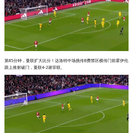
第85分钟，曼联扩大比分！达洛特中场挑传B费禁区横传门前霍伊伦
跟上推射破门，曼联4-2谢菲联。