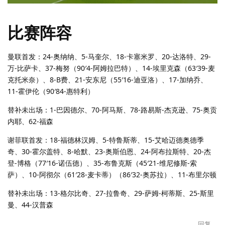
比赛阵容
曼联首发：24-奥纳纳、5-马奎尔、18-卡塞米罗、20-达洛特、29-
万-比萨卡、37-梅努（90′4-阿姆拉巴特）、14-埃里克森（63′39-麦
克托米奈）、8-B费、21-安东尼（55′16-迪亚洛）、17-加纳乔、
11-霍伊伦（90′84-惠特利）
替补未出场：1-巴因德尔、70-阿马斯、78-路易斯-杰克逊、75-奥贡
内耶、62-福森
谢菲联首发：18-福德林汉姆、5-特鲁斯蒂、15-艾哈迈德奥德季
奇、30-霍尔盖特、8-哈默、23-奥斯伯恩、24-阿布拉斯特、20-杰
登-博格（77′16-诺伍德）、35-布鲁克斯（45′21-维尼修斯-索
萨）、10-阿彻尔（61′28-麦卡蒂）（86′32-奥苏拉）、11-布里尔顿
替补未出场：13-格尔比奇、27-拉鲁奇、29-萨姆-柯蒂斯、25-斯里
曼、44-汉普森
回复