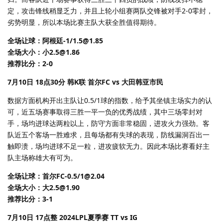
定，攻击锋线稍显乏力，并且上轮小组赛两队交锋被对手2-0零封，
劣势明显，所以本场比赛主队大获全胜值得期待。
全场让球：阿根廷-1/1.5@1.85
全场大小：小2.5@1.86
推荐比分：2-0
7月10日 18点30分 韩K联 首尔FC vs 大田韩亚市民
数据方面机构开出主队让0.5/1球的指数，给予其坐镇主场实力的认
可，近五场赛事取得三胜一平一负的优秀战绩，其中三场零封对
手，场均进球达两粒以上，防守方面非常稳固，进攻火力强劲。客
队近五个客场一胜难求，且每场都有失球的表现，防线漏洞百出一
触即溃，场均进球不足一粒，进攻疲软无力。因此本场比赛看好主
队主场称雄大有可为。
全场让球：首尔FC-0.5/1@2.04
全场大小：大2.5@1.90
推荐比分：3-1
7月10日 17点整 2024LPL夏季赛 TT vs IG