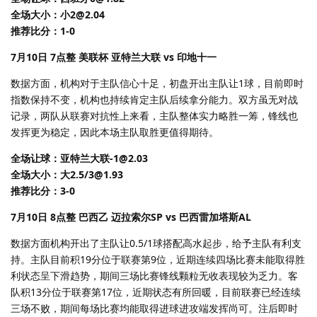
全场大小：小2@2.04
推荐比分：1-0
7月10日 7点整 美联杯 亚特兰大联 vs 印地十一
数据方面，机构对于主队信心十足，初盘开出主队让1球，目前即时
指数保持不变，机构也持续肯定主队后续拿分能力。双方虽无对战
记录，两队从联赛对抗性上来看，主队整体实力略胜一筹，锋线也
发挥更为稳定，因此本场主队取胜更值得期待。
全场让球：亚特兰大联-1@2.03
全场大小：大2.5/3@1.93
推荐比分：3-0
7月10日 8点整 巴西乙 迈拉索尔SP vs 巴西雷加塔斯AL
数据方面机构开出了主队让0.5/1球搭配高水起步，给予主队有利支
持。主队目前积19分位于联赛第9位，近期连续四场比赛未能取得胜
利状态呈下滑趋势，期间三场比赛锋线颗粒无收表现较为乏力。客
队积13分位于联赛第17位，近期状态有所回暖，目前联赛已经连续
三场不败，期间每场比赛均能取得进球进攻端发挥尚可。注后即时