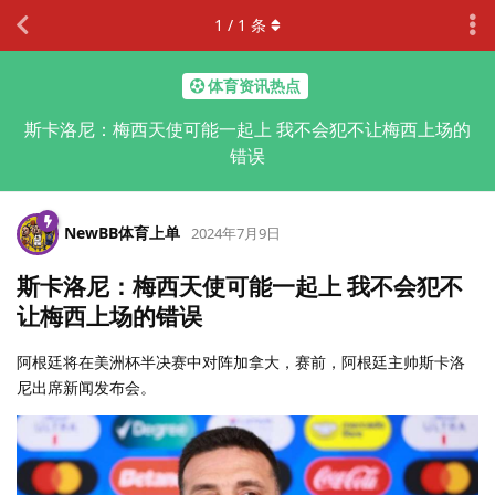
1
/
1
条
体育资讯热点
斯卡洛尼：梅西天使可能一起上 我不会犯不让梅西上场的
错误
NewBB体育上单
2024年7月9日
斯卡洛尼：梅西天使可能一起上 我不会犯不
让梅西上场的错误
阿根廷将在美洲杯半决赛中对阵加拿大，赛前，阿根廷主帅斯卡洛
尼出席新闻发布会。