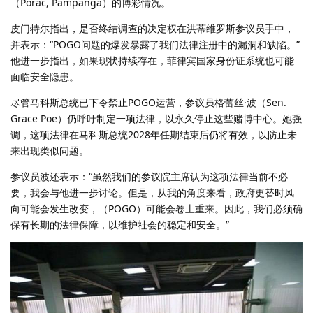
（Porac, Pampanga）的博彩情况。
皮门特尔指出，是否终结调查的决定权在洪蒂维罗斯参议员手中，
并表示：“POGO问题的爆发暴露了我们法律注册中的漏洞和缺陷。”
他进一步指出，如果现状持续存在，菲律宾国家身份证系统也可能
面临安全隐患。
尽管马科斯总统已下令禁止POGO运营，参议员格蕾丝·波（Sen.
Grace Poe）仍呼吁制定一项法律，以永久停止这些赌博中心。她强
调，这项法律在马科斯总统2028年任期结束后仍将有效，以防止未
来出现类似问题。
参议员波还表示：“虽然我们的参议院主席认为这项法律当前不必
要，我会与他进一步讨论。但是，从我的角度来看，政府更替时风
向可能会发生改变，（POGO）可能会卷土重来。因此，我们必须确
保有长期的法律保障，以维护社会的稳定和安全。”