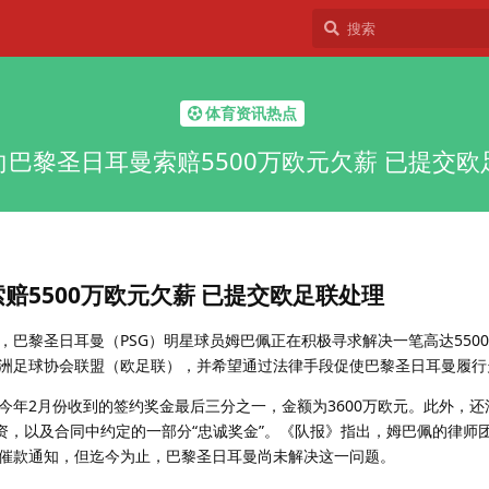
体育资讯热点
向巴黎圣日耳曼索赔5500万欧元欠薪 已提交欧
赔5500万欧元欠薪 已提交欧足联处理
，巴黎圣日耳曼（PSG）明星球员姆巴佩正在积极寻求解决一笔高达550
洲足球协会联盟（欧足联），并希望通过法律手段促使巴黎圣日耳曼履行
今年2月份收到的签约奖金最后三分之一，金额为3600万欧元。此外，还
资，以及合同中约定的一部分“忠诚奖金”。《队报》指出，姆巴佩的律师
催款通知，但迄今为止，巴黎圣日耳曼尚未解决这一问题。