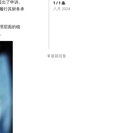
提出了申诉。
1
/
1
条
履行其财务承
八月 2024
理层面的稳
。
最新回复