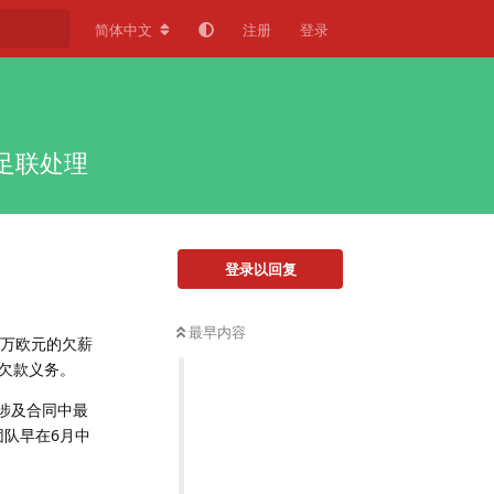
简体中文
注册
登录
足联处理
登录以回复
最早内容
0万欧元的欠薪
欠款义务。
涉及合同中最
团队早在6月中