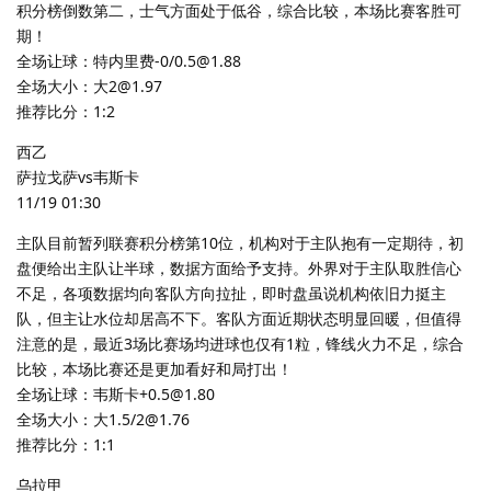
积分榜倒数第二，士气方面处于低谷，综合比较，本场比赛客胜可
期！
全场让球：特内里费-0/0.5@1.88
全场大小：大2@1.97
推荐比分：1:2
西乙
萨拉戈萨vs韦斯卡
11/19 01:30
主队目前暂列联赛积分榜第10位，机构对于主队抱有一定期待，初
盘便给出主队让半球，数据方面给予支持。外界对于主队取胜信心
不足，各项数据均向客队方向拉扯，即时盘虽说机构依旧力挺主
队，但主让水位却居高不下。客队方面近期状态明显回暖，但值得
注意的是，最近3场比赛场均进球也仅有1粒，锋线火力不足，综合
比较，本场比赛还是更加看好和局打出！
全场让球：韦斯卡+0.5@1.80
全场大小：大1.5/2@1.76
推荐比分：1:1
乌拉甲