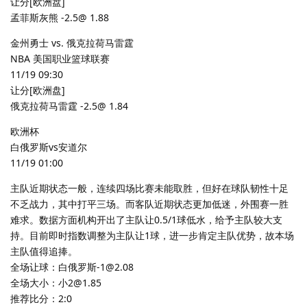
让分[欧洲盘]
孟菲斯灰熊 -2.5@ 1.88
金州勇士 vs. 俄克拉荷马雷霆
NBA 美国职业篮球联赛
11/19 09:30
让分[欧洲盘]
俄克拉荷马雷霆 -2.5@ 1.84
欧洲杯
白俄罗斯vs安道尔
11/19 01:00
主队近期状态一般，连续四场比赛未能取胜，但好在球队韧性十足
不乏战力，其中打平三场。而客队近期状态更加低迷，外围赛一胜
难求。数据方面机构开出了主队让0.5/1球低水，给予主队较大支
持。目前即时指数调整为主队让1球，进一步肯定主队优势，故本场
主队值得追捧。
全场让球：白俄罗斯-1@2.08
全场大小：小2@1.85
推荐比分：2:0