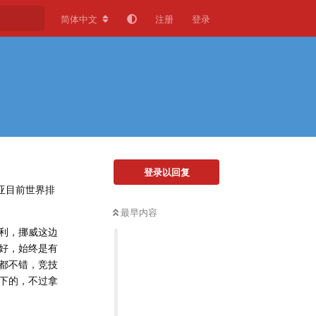
简体中文
注册
登录
登录以回复
亚目前世界排
。
最早内容
利，挪威这边
好，始终是有
都不错，竞技
下的，不过拿