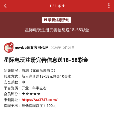
1
/
1
条
最新优惠活动
星际电玩注册完善信息送18–58彩金
newbb体育官网代理
2024年10月21日
星际电玩注册完善信息送18–58彩金
到账情况：自测【充值后果自负】
领取方式：新人注册送18–58元彩金10倍水
安全系数：中
平台资历：开业一年半左右
会员评分：★☆☆☆☆
申领网址：
https://aa3747.com/
提现要求：最低提现额度为100元