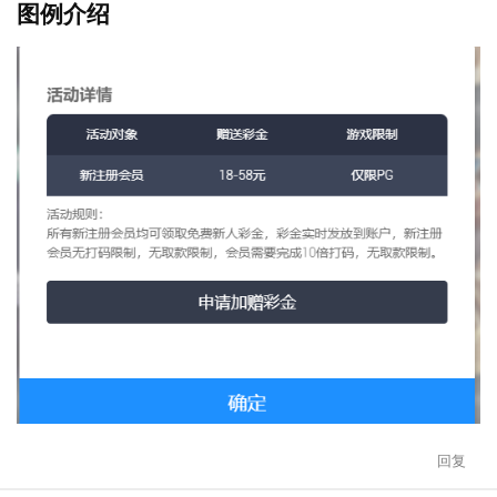
图例介绍
回复