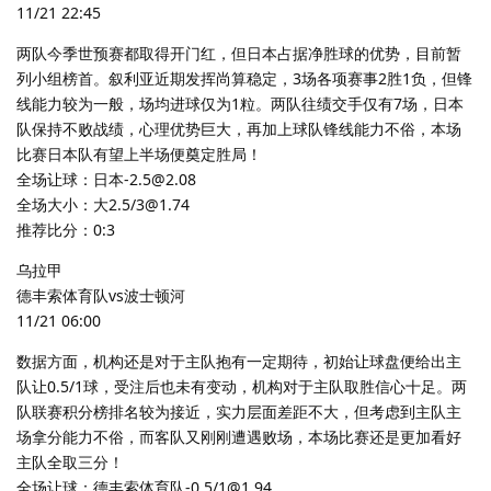
11/21 22:45
两队今季世预赛都取得开门红，但日本占据净胜球的优势，目前暂
列小组榜首。叙利亚近期发挥尚算稳定，3场各项赛事2胜1负，但锋
线能力较为一般，场均进球仅为1粒。两队往绩交手仅有7场，日本
队保持不败战绩，心理优势巨大，再加上球队锋线能力不俗，本场
比赛日本队有望上半场便奠定胜局！
全场让球：日本-2.5@2.08
全场大小：大2.5/3@1.74
推荐比分：0:3
乌拉甲
德丰索体育队vs波士顿河
11/21 06:00
数据方面，机构还是对于主队抱有一定期待，初始让球盘便给出主
队让0.5/1球，受注后也未有变动，机构对于主队取胜信心十足。两
队联赛积分榜排名较为接近，实力层面差距不大，但考虑到主队主
场拿分能力不俗，而客队又刚刚遭遇败场，本场比赛还是更加看好
主队全取三分！
全场让球：德丰索体育队-0.5/1@1.94