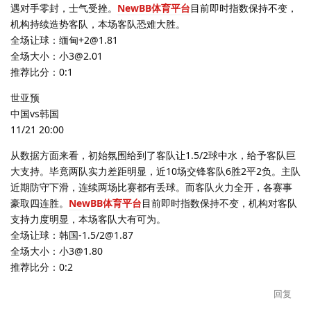
遇对手零封，士气受挫。
NewBB体育平台
目前即时指数保持不变，
机构持续造势客队，本场客队恐难大胜。
全场让球：缅甸+2@1.81
全场大小：小3@2.01
推荐比分：0:1
世亚预
中国vs韩国
11/21 20:00
从数据方面来看，初始氛围给到了客队让1.5/2球中水，给予客队巨
大支持。毕竟两队实力差距明显，近10场交锋客队6胜2平2负。主队
近期防守下滑，连续两场比赛都有丢球。而客队火力全开，各赛事
豪取四连胜。
NewBB体育平台
目前即时指数保持不变，机构对客队
支持力度明显，本场客队大有可为。
全场让球：韩国-1.5/2@1.87
全场大小：小3@1.80
推荐比分：0:2
回复