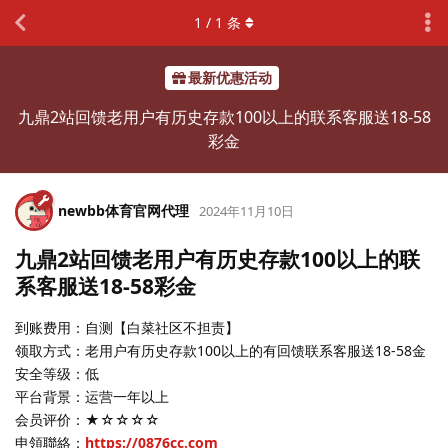
1
/
1
条
最新优惠活动
九鼎2站回馈老用户有历史存款100以上的联系客服送18-58
彩金
newbb体育官网代理
2024年11月10日
九鼎2站回馈老用户有历史存款100以上的联
系客服送18-58彩金
到账费用：自测【白菜社区不担责】
领取方式：老用户有历史存款100以上的有回馈联系客服送18-58金
安全等级：低
平台背景：运营一年以上
会员评价：★☆☆☆☆
申領聯絡：
https://0876cc.com