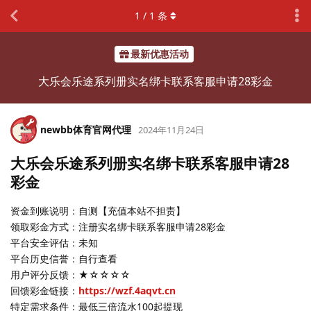
1
/
1
条
最新优惠活动
大乐会乐途系列册实名绑卡联系客服申请28彩金
newbb体育官网代理
2024年11月24日
大乐会乐途系列册实名绑卡联系客服申请28
彩金
资金到账说明：自测【充值本站不担责】
领取彩金方式：注册实名绑卡联系客服申请28彩金
平台安全评估：未知
平台历史信誉：自行查看
用户评分反馈：★☆☆☆☆
回馈彩金链接：
https://wzf.4aqvt.cn
特定需求条件：最低三倍流水100起提现