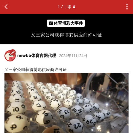
1
/
1
条
体育博彩大事件
又三家公司获得博彩供应商许可证
newbb体育官网代理
2024年11月24日
又三家公司获得博彩供应商许可证