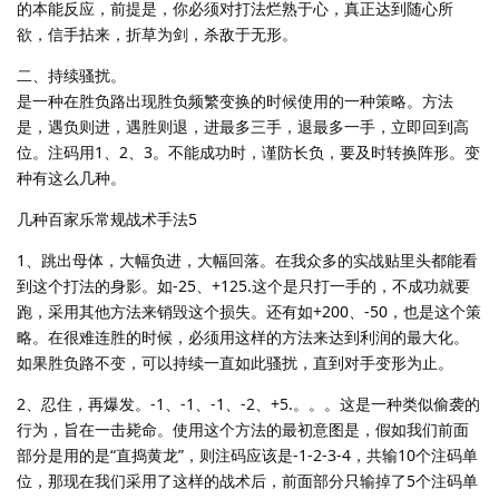
的本能反应，前提是，你必须对打法烂熟于心，真正达到随心所
欲，信手拈来，折草为剑，杀敌于无形。
二、持续骚扰。
是一种在胜负路出现胜负频繁变换的时候使用的一种策略。方法
是，遇负则进，遇胜则退，进最多三手，退最多一手，立即回到高
位。注码用1、2、3。不能成功时，谨防长负，要及时转换阵形。变
种有这么几种。
几种百家乐常规战术手法5
1、跳出母体，大幅负进，大幅回落。在我众多的实战贴里头都能看
到这个打法的身影。如-25、+125.这个是只打一手的，不成功就要
跑，采用其他方法来销毁这个损失。还有如+200、-50，也是这个策
略。在很难连胜的时候，必须用这样的方法来达到利润的最大化。
如果胜负路不变，可以持续一直如此骚扰，直到对手变形为止。
2、忍住，再爆发。-1、-1、-1、-2、+5.。。。这是一种类似偷袭的
行为，旨在一击毙命。使用这个方法的最初意图是，假如我们前面
部分是用的是“直捣黄龙”，则注码应该是-1-2-3-4，共输10个注码单
位，那现在我们采用了这样的战术后，前面部分只输掉了5个注码单