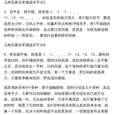
几种百家乐常规战术手法3
3、负平走，胜升级。阵形是-1、-1、-1。。。。
+1、+2、+3.。。。。。好处是回本能力强大，承打能力尚可，弊是
连胜太少时，注码上升快，但赢利无法有效冲抵负手。胜1手就跳的
这种胜负路会升级较快，这点要注意回避。意思是，当胜负路连跳
的时候（一胜多负），要进行必要的阵开转换。
几种百家乐常规战术手法4
4、胜负都平推。阵形是-1、-1.。。。。+1、+2、+2、+2，遇胜则
升级注码，但不继续升级，维持注码高度，直到本级再负一定手数
之后，若当前胜出一手时，注码升级。这个变种的承打能力最为强
大，但同时回本能力不是太强，有一个方案是，把注码的差值调
大。只要胜率略有回归，即告成功着陆。
我常用的共有9个变种，限于篇幅限制，暂时介绍这几个变种，其实
还有不少，大家可以动动脑筋，自由发展出更为适合自己的方法
来。这里插一句，无论如何变种，万变不离其踪，你只要掌握了它
的特性，熟悉了它的性能，实打的时候没有那么多的思考余地，就
像一个剑客，在决斗的时候是不会想更多的，一切都是条件反射般