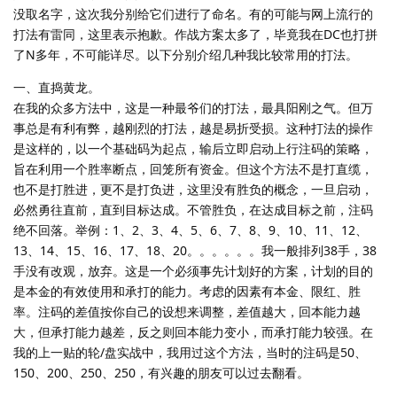
没取名字，这次我分别给它们进行了命名。有的可能与网上流行的
打法有雷同，这里表示抱歉。作战方案太多了，毕竟我在DC也打拼
了N多年，不可能详尽。以下分别介绍几种我比较常用的打法。
一、直捣黄龙。
在我的众多方法中，这是一种最爷们的打法，最具阳刚之气。但万
事总是有利有弊，越刚烈的打法，越是易折受损。这种打法的操作
是这样的，以一个基础码为起点，输后立即启动上行注码的策略，
旨在利用一个胜率断点，回笼所有资金。但这个方法不是打直缆，
也不是打胜进，更不是打负进，这里没有胜负的概念，一旦启动，
必然勇往直前，直到目标达成。不管胜负，在达成目标之前，注码
绝不回落。举例：1、2、3、4、5、6、7、8、9、10、11、12、
13、14、15、16、17、18、20。。。。。。我一般排列38手，38
手没有改观，放弃。这是一个必须事先计划好的方案，计划的目的
是本金的有效使用和承打的能力。考虑的因素有本金、限红、胜
率。注码的差值按你自己的设想来调整，差值越大，回本能力越
大，但承打能力越差，反之则回本能力变小，而承打能力较强。在
我的上一贴的轮/盘实战中，我用过这个方法，当时的注码是50、
150、200、250、250，有兴趣的朋友可以过去翻看。