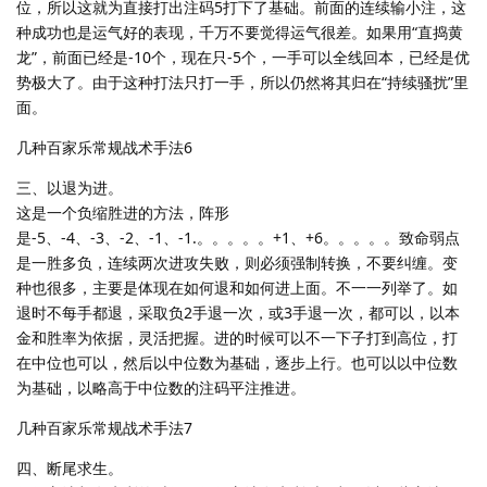
位，所以这就为直接打出注码5打下了基础。前面的连续输小注，这
种成功也是运气好的表现，千万不要觉得运气很差。如果用“直捣黄
龙”，前面已经是-10个，现在只-5个，一手可以全线回本，已经是优
势极大了。由于这种打法只打一手，所以仍然将其归在“持续骚扰”里
面。
几种百家乐常规战术手法6
三、以退为进。
这是一个负缩胜进的方法，阵形
是-5、-4、-3、-2、-1、-1.。。。。。+1、+6。。。。。致命弱点
是一胜多负，连续两次进攻失败，则必须强制转换，不要纠缠。变
种也很多，主要是体现在如何退和如何进上面。不一一列举了。如
退时不每手都退，采取负2手退一次，或3手退一次，都可以，以本
金和胜率为依据，灵活把握。进的时候可以不一下子打到高位，打
在中位也可以，然后以中位数为基础，逐步上行。也可以以中位数
为基础，以略高于中位数的注码平注推进。
几种百家乐常规战术手法7
四、断尾求生。