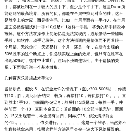
手，都被压制在一手较大的胜手下，至少是个平手下。这是Dubo所
能达到的最高境界。所有的负，都能在全局中找到对应的胜，这不
是胜率上的对应，而是指注码。比如，全局里面有一手-10，在全局
里面必然要能找到一手+10或是+11这样一手胜，将负的那手销毁冲
抵掉。这个方法在操作上凭记忆是无法实现的，必须借助一些辅助
手段，如软件、动手记录等。这个方法强调的是整体而不再着眼一
个局部。无论你打一天还是打一个月，还是一年，在所有出现的
50%胜率的这个断点上，你必须实现上面的效果。也只有在胜率在
出现50%时，缆才中止重启。注码不强调连续性。由于篇幅的关
系，下面我只说一个基本雏形。
几种百家乐常规战术手法9
当起步负，假设-5，在资金允许的情况下（至少300-500码），你接
打10，胜，则此回合结束；若负，再接打10，若负接打10.。。。直
到胜出1手10，与前面的-5抵消；然后打15或是20，每胜一手，冲
掉前面一个-10，直到本金回归；若前面的-10全部冲抵完毕，而新
的-15又出现若干，本金没有回归，则再打25，依次清掉前面
的-15.。。。。。。依次进行。。。。。。这是一个雏形，当然并不
能直接就拿来用，按照这样的方法迟早会被一波大下风给摧毁的。