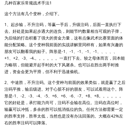
几种百家乐常规战术手法1
这个方法有几个变种，介绍下。
1、起步输，不升注码，等赢一手后，升级注码，后面一直执行下
去。好处是如果起步遇大的连负，则能节约数量相当可观的子弹，
为后续的打击积蓄了强大的资金力量，这有点像武术比赛里面的体
能分配策略。这个变种我前面的实战讲解里同样有，如果有兴趣的
朋友可以翻看我的贴子。阵形是-1、-1、-1、-1、-1、、、、、
+1、+2、-3、-4.。。。。。。一直打下去。较之母体而言，回本能
力略弱，但能避开起手时的大下风屠杀。也可以在胜出两手时推
进，资金会更为平滑，但不利于迅速偷机。
2、中途胜，不升注码。这个变种与前面的效果类似，就是赢了之后
注码平推，输后级进。对于心脏不好的朋友，可以试着用这个。阵
形是-1、-2、-3、-4、-5、+6、+6、-6、-7、+8、+8。。。。。。
它的好处是，承打能力尚可，注码不会输在高位。注码在高位时，
输赢可以冲抵，多余的胜可以抵消低位的负。任何方法都需要一定
的胜率支持，胜率太低，当然也是没有办法回落的。大概在42%左
右的胜率注码可以降落。