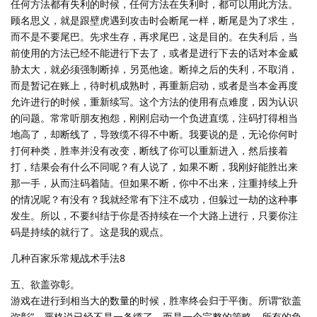
任何方法都有失利的时候，任何方法在失利时，都可以用此方法。
顾名思义，就是跟壁虎遇到攻击时会断尾一样，断尾是为了求生，
而不是不要尾巴。先求生存，再求尾巴，这是目的。在失利后，当
前使用的方法已经不能进行下去了，或者是进行下去的话对本金威
胁太大，就必须强制断掉，另觅他途。断掉之后的失利，不取消，
而是暂记在账上，待时机成熟时，再重新启动，或者是当本金再度
允许进行的时候，重新续写。这个方法的使用有点难度，因为认识
的问题。常常听朋友抱怨，刚刚启动一个负进直缆，注码打得相当
地高了，却断线了，导致缆不得不中断。我要说的是，无论你何时
打何种类，胜率并没有改变，断线了你可以重新进入，然后接着
打，结果会有什么不同呢？有人说了，如果不断，我刚好能胜出来
那一手，从而注码着陆。但如果不断，你中不出来，注重持续上升
的情况呢？有没有？我就经常有下注不成功，但躲过一劫的这种事
发生。所以，不要纠结于你是否持续在一个大路上进行，只要你注
码是持续的就行了。这是我的观点。
几种百家乐常规战术手法8
五、欲盖弥彰。
游戏在进行到相当大的数量的时候，胜率终会归于平衡。所谓“欲盖
弥彰”，严格说已经不是一条缆了，而是一个完整的策略。所有的负