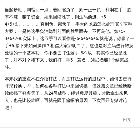
当起步胜，则缩回一点，若回缩负了，则一正一负，利润在手，胜
率不赚，赚了资金。如果回缩胜了，则注码前进。+5-
4+5+6.。。。。。直到负。那负了一手大的以后怎么处理呢？两种
方案：一是将这手负消隐到前面的胜里面去，不再鸟他。如+5-
4+6+7-8.实际上，这五手可以看作是-6-6+6+6+6.就是说，你赢了一
手+6.接下来如何操作？相信大家都明白了。这也是对注码进行转换
处理的一个基本功，你不要去盯住这手-8不放，其实你已经是胜
了，对不对？接下来，我们打一手5，若负，3胜3负赚1个结束战
斗。
本来我的重点不在介绍打法，而是打法运行的过程中，如何去进行
阵形转换，即，如何在各种打法中来回切换，但这篇文章已经断断
续续搞了好多天了，从24号成型，经过数易其稿，才敢拿出来见
人，也是比较难啊，再就是限于篇幅的原因，下次再开专贴讨论
吧！
回复