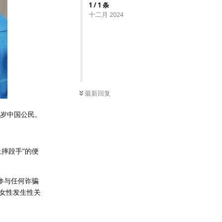
1
/
1
条
十二月 2024
最新回复
3岁中国公民。
摔跤手”的便
参与任何诈骗
女性发生性关