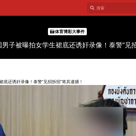
体育博彩大事件
国男子被曝拍女学生裙底还诱奸录像！泰警“见招
裙底还诱奸录像！泰警“见招拆招”将其逮捕！