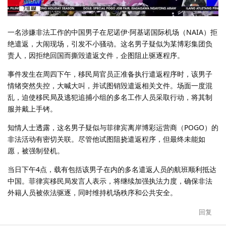
一名涉嫌非法工作的中国男子在尼诺伊·阿基诺国际机场（NAIA）拒
绝遣返，大闹现场，引发不小骚动。这名男子疑似为某博彩集团负
责人，因拒绝回国而撕毁遣返文件，企图阻止驱逐程序。
事件发生在周四下午，移民局官员正准备执行遣返程序时，该男子
情绪突然失控，大喊大叫，并试图销毁遣返相关文件。场面一度混
乱，迫使移民局及逃犯追捕小组的多名工作人员采取行动，将其制
服并戴上手铐。
知情人士透露，这名男子疑似与菲律宾离岸博彩运营商（POGO）的
非法活动有密切关联。尽管他试图阻挠遣返程序，但最终未能如
愿，被强制登机。
当日下午4点，载有包括该男子在内的多名遣返人员的航班顺利抵达
中国。菲律宾移民局发言人表示，将继续加强执法力度，确保非法
外籍人员被依法驱逐，同时维持机场秩序和公共安全。
回复